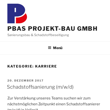
Zum
Inhalt
springen
PBAS PROJEKT-BAU GMBH
Sanierungsbau & Schadstoffbeseitigung
Menü
KATEGORIE:
KARRIERE
VERÖFFENTLICHT
20. DEZEMBER 2017
AM
Schadstoffsanierung (m/w/d)
Zur Verstärkung unseres Teams suchen wir zum
nächstmöglichen Zeitpunkt einen Schadstoffsanierer
(m/w/d) in Vollzeit.