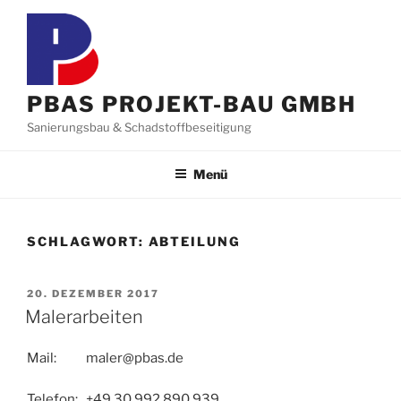
Zum
Inhalt
springen
PBAS PROJEKT-BAU GMBH
Sanierungsbau & Schadstoffbeseitigung
Menü
SCHLAGWORT:
ABTEILUNG
VERÖFFENTLICHT
20. DEZEMBER 2017
AM
Malerarbeiten
Mail: maler@pbas.de
Telefon: +49 30 992 890 939