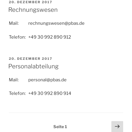
VERÖFFENTLICHT
20. DEZEMBER 2017
AM
Rechnungswesen
Mail: rechnungswesen@pbas.de
Telefon: +49 30 992 890 912
VERÖFFENTLICHT
20. DEZEMBER 2017
AM
Personalabteilung
Mail: personal@pbas.de
Telefon: +49 30 992 890 914
Beitragsnavigation
Näch
Seite
1