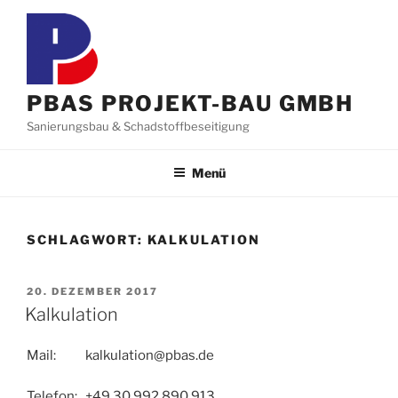
Zum
Inhalt
springen
PBAS PROJEKT-BAU GMBH
Sanierungsbau & Schadstoffbeseitigung
Menü
SCHLAGWORT:
KALKULATION
VERÖFFENTLICHT
20. DEZEMBER 2017
AM
Kalkulation
Mail: kalkulation@pbas.de
Telefon: +49 30 992 890 913